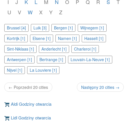
I
J
K
L
M
N
O
P
Q
R
S
T
U
V
W
X
Y
Z
Brussel [4]
Luik [3]
Bergen [1]
Wijnegem [1]
Kortrijk [1]
Elsene [1]
Namen [1]
Hasselt [1]
Sint-Niklaas [1]
Anderlecht [1]
Charleroi [1]
Antwerpen [1]
Bertrange [1]
Louvain-La-Neuve [1]
Nijvel [1]
La Louviere [1]
← Poprzedni 20 cities
Następny 20 cities →
Aldi Godziny otwarcia
Lidl Godziny otwarcia